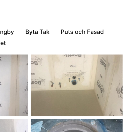
ungby
Byta Tak
Puts och Fasad
et