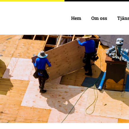
Hem
Om oss
Tjäns